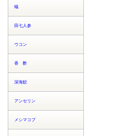
蟻
田七人参
ウコン
香 酢
深海鮫
アンセリン
メシマコブ