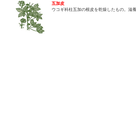
五加皮
ウコギ科柱五加の根皮を乾燥したもの。滋