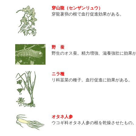
穿山龍（センザンリュウ）
穿龍薯蕷の根で血行促進効果がある。
野 蚕
野生のオス蚕。精力増強、滋養強壮に効果
ニラ種
リ科韮菜の種子。血行促進に効果がある。
オタネ人参
ウコギ科オタネ人参の根を乾燥させたもの