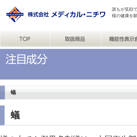
誰もが笑顔
様の健康を
蟻
蟻