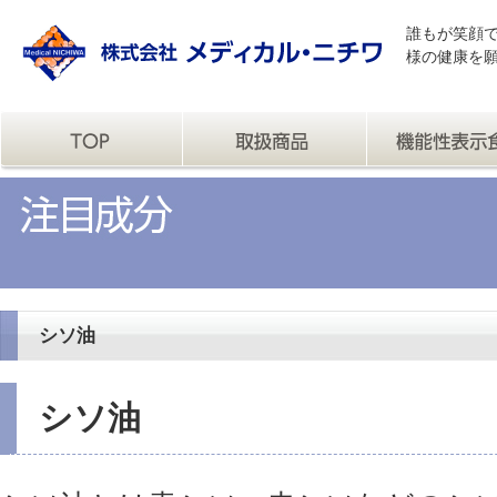
誰もが笑顔
様の健康を
シソ油
シソ油