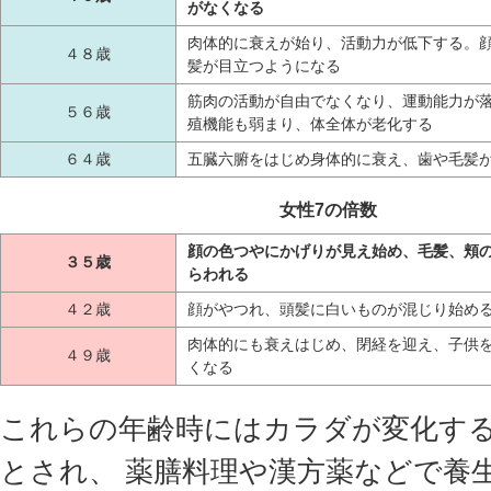
がなくなる
肉体的に衰えが始り、活動力が低下する。
４８歳
髪が目立つようになる
筋肉の活動が自由でなくなり、運動能力が
５６歳
殖機能も弱まり、体全体が老化する
６４歳
五臓六腑をはじめ身体的に衰え、歯や毛髪
女性7の倍数
顔の色つやにかげりが見え始め、毛髪、頬
３５歳
らわれる
４２歳
顔がやつれ、頭髪に白いものが混じり始め
肉体的にも衰えはじめ、閉経を迎え、子供
４９歳
くなる
これらの年齢時にはカラダが変化す
とされ、 薬膳料理や漢方薬などで養