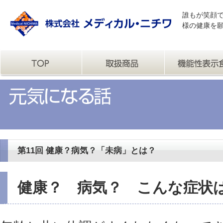
誰もが笑顔
様の健康を
第11回 健康？病気？「未病」とは？
健康？ 病気？ こんな症状