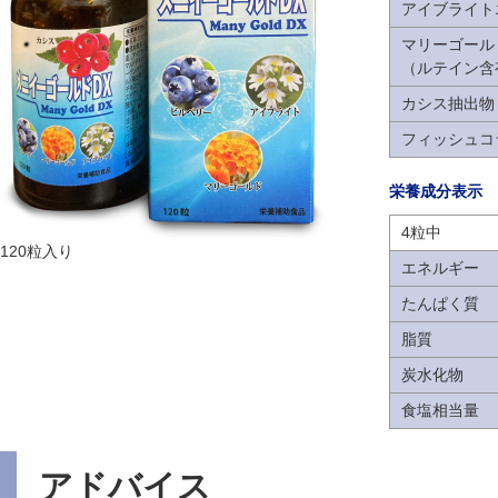
アイブライト
マリーゴール
（ルテイン含
カシス抽出物
フィッシュコ
栄養成分表示
4粒中
120粒入り
エネルギー
たんぱく質
脂質
炭水化物
食塩相当量
アドバイス