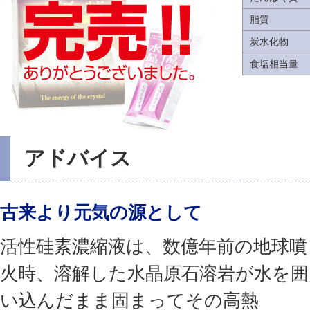
脂質
炭水化物
食塩相当量
アドバイス
古来より元気の源として
活性硅素濃縮液は、数億年前の地球噴
火時、溶解した水晶原石溶岩が水を囲
い込んだまま固まってその高熱